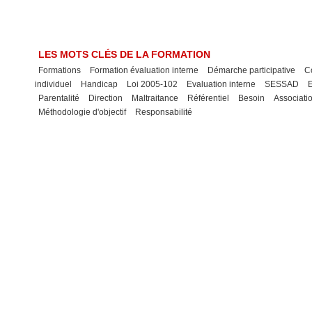
LES MOTS CLÉS DE LA FORMATION
Formations
Formation évaluation interne
Démarche participative
C
individuel
Handicap
Loi 2005-102
Evaluation interne
SESSAD
Parentalité
Direction
Maltraitance
Référentiel
Besoin
Associati
Méthodologie d'objectif
Responsabilité