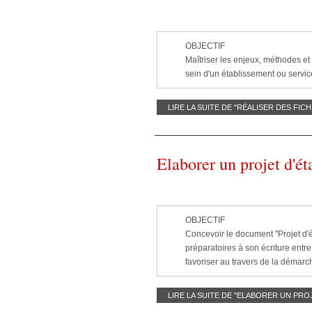
OBJECTIF
Maîtriser les enjeux, méthodes et 
sein d'un établissement ou servic
LIRE LA SUITE DE "RÉALISER DES FIC
Elaborer un projet d'é
OBJECTIF
Concevoir le document "Projet d'é
préparatoires à son écriture entr
favoriser au travers de la démarc
LIRE LA SUITE DE "ELABORER UN PRO