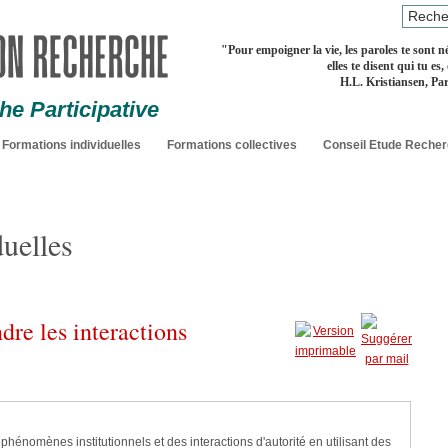
"
Pour empoigner la vie, les paroles te sont né
elles te disent qui tu es,
H.L. Kristiansen, Par
e Participative
Formations individuelles
Formations collectives
Conseil Etude Reche
uelles
re les interactions
énomènes institutionnels et des interactions d'autorité en utilisant des