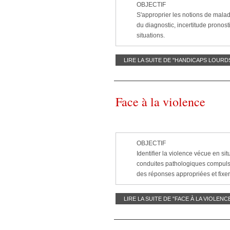
OBJECTIF
S'approprier les notions de malad
du diagnostic, incertitude pronos
situations.
LIRE LA SUITE DE "HANDICAPS LOUR
Face à la violence
OBJECTIF
Identifier la violence vécue en sit
conduites pathologiques compulsive
des réponses appropriées et fixer 
LIRE LA SUITE DE "FACE À LA VIOLENC