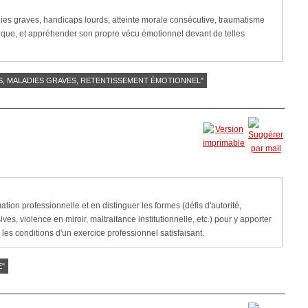
ies graves, handicaps lourds, atteinte morale consécutive, traumatisme
tique, et appréhender son propre vécu émotionnel devant de telles
DS, MALADIES GRAVES, RETENTISSEMENT ÉMOTIONNEL"
uation professionnelle et en distinguer les formes (défis d'autorité,
s, violence en miroir, maltraitance institutionnelle, etc.) pour y apporter
les conditions d'un exercice professionnel satisfaisant.
E"