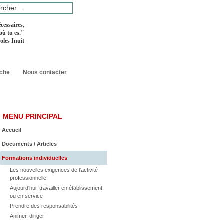
cessaires,
 où tu es.
"
oles Inuit
rche
Nous contacter
MENU PRINCIPAL
Accueil
Documents / Articles
Formations individuelles
Les nouvelles exigences de l'activité
professionnelle
Aujourd'hui, travailler en établissement
ou en service
Prendre des responsabilités
Animer, diriger