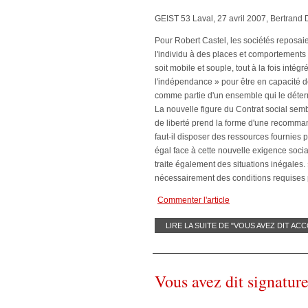
GEIST 53 Laval, 27 avril 2007, Bertrand 
Pour Robert Castel, les sociétés reposaie
l'individu à des places et comportements 
soit mobile et souple, tout à la fois inté
l'indépendance » pour être en capacité de
comme partie d'un ensemble qui le déter
La nouvelle figure du Contrat social sembl
de liberté prend la forme d'une recomman
faut-il disposer des ressources fournies p
égal face à cette nouvelle exigence sociale
traite également des situations inégales.
nécessairement des conditions requises 
Commenter l'article
LIRE LA SUITE DE "VOUS AVEZ DIT 
Vous avez dit signature