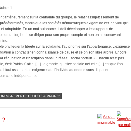
Dubreuil
nt antérieurement sur la contrainte du groupe, le relatif assujettissement de
prédéterminés, tandis que les sociétés démocratiques exigent de cet individu qu'il
gré et adaptable. En un mot autonome. Il doit développer « les supports de
 contracter, il doit se diriger pour son propre compte et non en se concevant
mine.
e privilégier la liberté sur la solidarité, l'autonomie sur l'appartenance. L'exigence
dation à contracter en connaissance de cause et selon son libre arbitre. Encore
ar l'éducation et l'inscription dans un réseau social porteur. « Chacun n'est pas
, écrit Patrick Cottin. […] La grande injustice sociale actuelle […] est que l'on
 » Il faut assumer les exigences de l'individu autonome sans disposer
par cette indépendance.
ACCOMPAGNEMENT ET DROIT COMMUN ?"
 ?