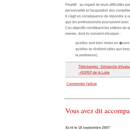
Finalité : au regard de leurs difficultés
personnalité et l'acquisition des compéte
Il s'agit en conséquence de répondre à u
que les professionnels poursuivent ave
Ces objectifs constituent les critères de q
menée, dont ils convient d'évaluer :
qu'elles sont bien mises en �uvre (é
qu'elles se révèlent utiles aux bes
la pertinence).
Téléchargez : Démarche d'évaluati
- ADPEP de la Loire
Commenter l'article
Vous avez dit accomp
Ecrit le 18 septembre 2007