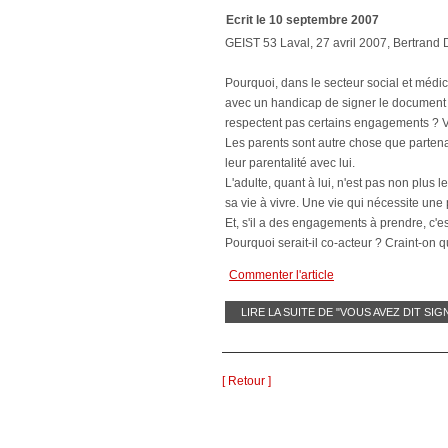
Ecrit le 10 septembre 2007
GEIST 53 Laval, 27 avril 2007, Bertrand 
Pourquoi, dans le secteur social et médi
avec un handicap de signer le document 
respectent pas certains engagements ? Ve
Les parents sont autre chose que partenaires
leur parentalité avec lui.
L'adulte, quant à lui, n'est pas non plus le
sa vie à vivre. Une vie qui nécessite une 
Et, s'il a des engagements à prendre, c'e
Pourquoi serait-il co-acteur ? Craint-on 
Commenter l'article
LIRE LA SUITE DE "VOUS AVEZ DIT SIG
[ Retour ]