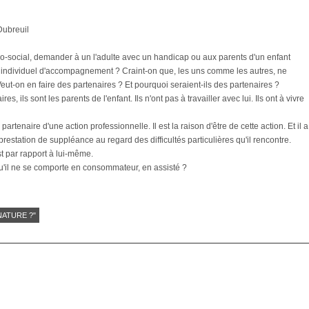
Dubreuil
co-social, demander à un l'adulte avec un handicap ou aux parents d'un enfant
individuel d'accompagnement ? Craint-on que, les uns comme les autres, ne
ut-on en faire des partenaires ? Et pourquoi seraient-ils des partenaires ?
, ils sont les parents de l'enfant. Ils n'ont pas à travailler avec lui. Ils ont à vivre
 partenaire d'une action professionnelle. Il est la raison d'être de cette action. Et il a
prestation de suppléance au regard des difficultés particulières qu'il rencontre.
st par rapport à lui-même.
qu'il ne se comporte en consommateur, en assisté ?
NATURE ?"