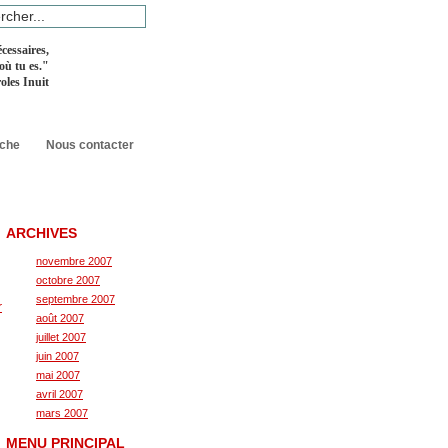
cessaires,
 où tu es.
"
oles Inuit
rche
Nous contacter
ARCHIVES
novembre 2007
octobre 2007
septembre 2007
août 2007
juillet 2007
juin 2007
mai 2007
avril 2007
mars 2007
MENU PRINCIPAL