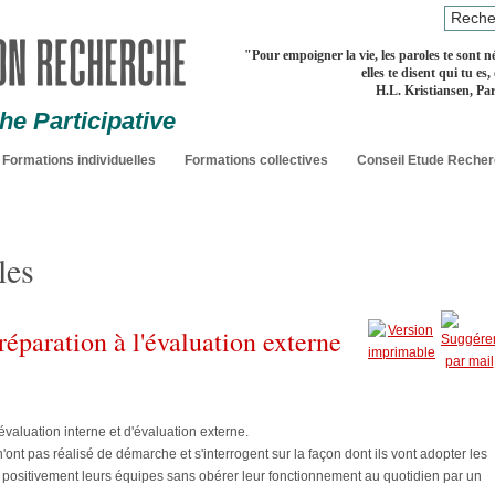
"
Pour empoigner la vie, les paroles te sont né
elles te disent qui tu es,
H.L. Kristiansen, Par
e Participative
Formations individuelles
Formations collectives
Conseil Etude Reche
les
réparation à l'évaluation externe
aluation interne et d'évaluation externe.
ont pas réalisé de démarche et s'interrogent sur la façon dont ils vont adopter les
ositivement leurs équipes sans obérer leur fonctionnement au quotidien par un